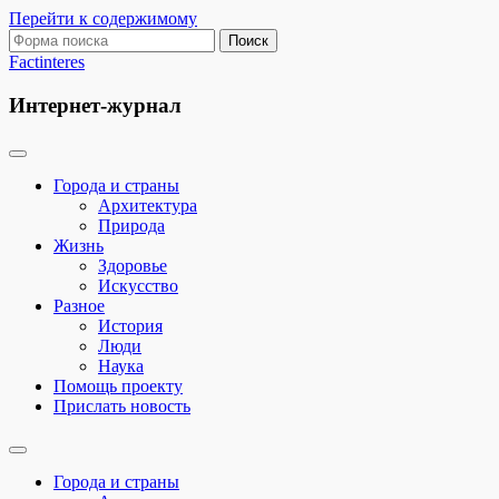
Перейти к содержимому
Поиск:
Factinteres
Интернет-журнал
Города и страны
Архитектура
Природа
Жизнь
Здоровье
Искусство
Разное
История
Люди
Наука
Помощь проекту
Прислать новость
Переключить
поле
Города и страны
поиска