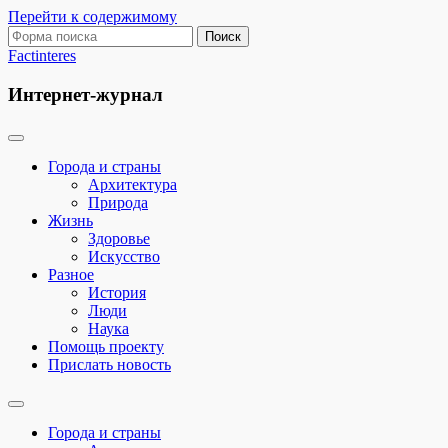
Перейти к содержимому
Поиск:
Factinteres
Интернет-журнал
Города и страны
Архитектура
Природа
Жизнь
Здоровье
Искусство
Разное
История
Люди
Наука
Помощь проекту
Прислать новость
Переключить
поле
Города и страны
поиска