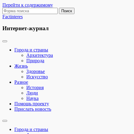
Перейти к содержимому
Поиск:
Factinteres
Интернет-журнал
Города и страны
Архитектура
Природа
Жизнь
Здоровье
Искусство
Разное
История
Люди
Наука
Помощь проекту
Прислать новость
Переключить
поле
Города и страны
поиска