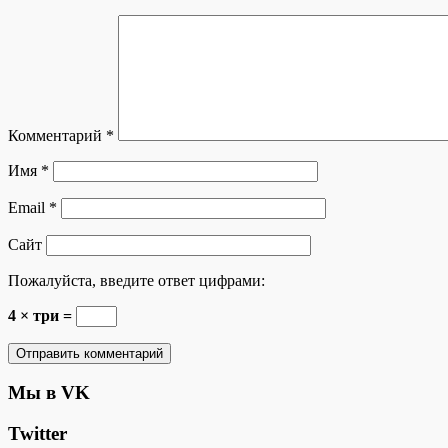
Комментарий
*
Имя
*
Email
*
Сайт
Пожалуйста, введите ответ цифрами:
4 × три =
Мы в VK
Twitter