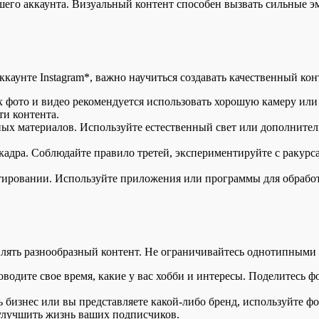
шего аккаунта. Визуальный контент способен вызвать сильные э
каунте Instagram*, важно научиться создавать качественный конт
 фото и видео рекомендуется использовать хорошую камеру или 
ти контента.
ных материалов. Используйте естественный свет или дополнител
адра. Соблюдайте правило третей, экспериментируйте с ракурс
ктировании. Используйте приложения или программы для обработ
лять разнообразный контент. Не ограничивайтесь однотипными 
оводите свое время, какие у вас хобби и интересы. Поделитесь 
 бизнес или вы представляете какой-либо бренд, используйте ф
т улучшить жизнь ваших подписчиков.