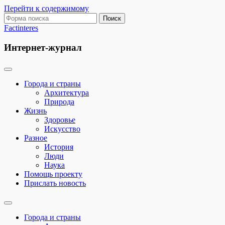
Перейти к содержимому
Поиск:
Factinteres
Интернет-журнал
Города и страны
Архитектура
Природа
Жизнь
Здоровье
Искусство
Разное
История
Люди
Наука
Помощь проекту
Прислать новость
Переключить
поле
Города и страны
поиска