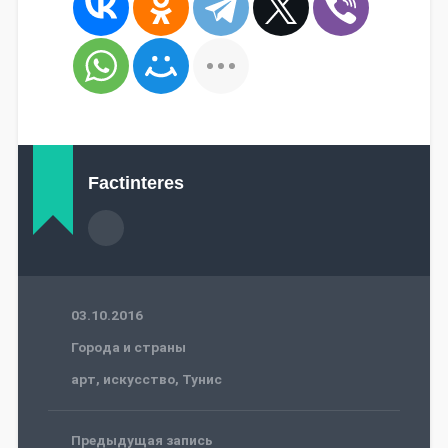
Factinteres
03.10.2016
Города и страны
арт
,
искусство
,
Тунис
Предыдущая запись