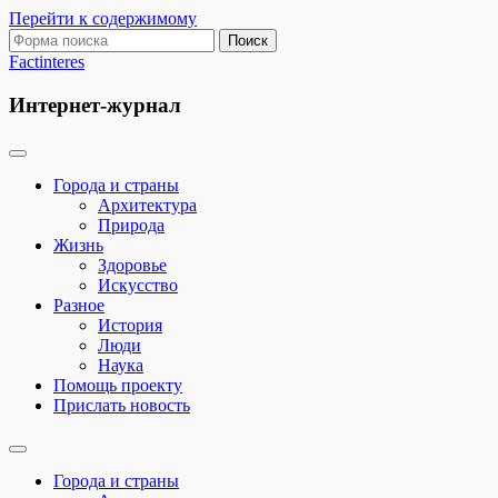
Перейти к содержимому
Поиск:
Factinteres
Интернет-журнал
Города и страны
Архитектура
Природа
Жизнь
Здоровье
Искусство
Разное
История
Люди
Наука
Помощь проекту
Прислать новость
Переключить
поле
Города и страны
поиска