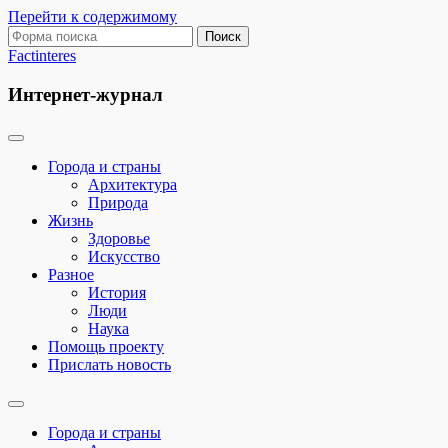
Перейти к содержимому
Поиск:
Factinteres
Интернет-журнал
Города и страны
Архитектура
Природа
Жизнь
Здоровье
Искусство
Разное
История
Люди
Наука
Помощь проекту
Прислать новость
Переключить
поле
Города и страны
поиска