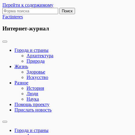
Перейти к содержимому
Поиск:
Factinteres
Интернет-журнал
Города и страны
Архитектура
Природа
Жизнь
Здоровье
Искусство
Разное
История
Люди
Наука
Помощь проекту
Прислать новость
Переключить
поле
Города и страны
поиска