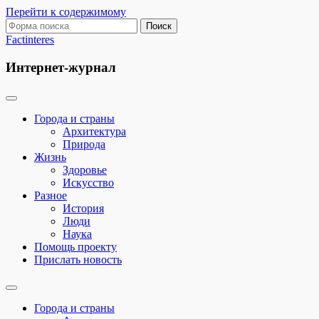
Перейти к содержимому
Поиск:
Factinteres
Интернет-журнал
Города и страны
Архитектура
Природа
Жизнь
Здоровье
Искусство
Разное
История
Люди
Наука
Помощь проекту
Прислать новость
Переключить
поле
Города и страны
поиска